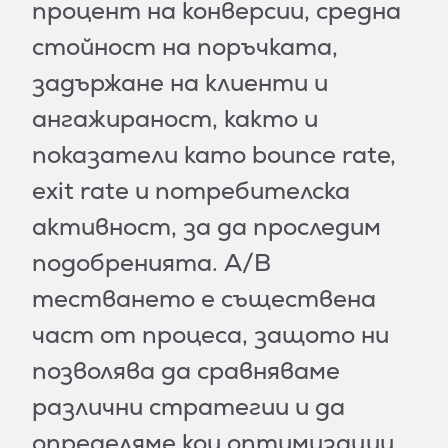
процент на конверсии, средна
стойност на поръчката,
задържане на клиенти и
ангажираност, както и
показатели като bounce rate,
exit rate и потребителска
активност, за да проследим
подобренията. A/B
тестването е съществена
част от процеса, защото ни
позволява да сравняваме
различни стратегии и да
определяме кои оптимизации