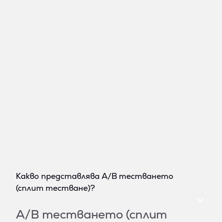
Какво представлява A/B тестването
(сплит тестване)?
A/B тестването (сплит