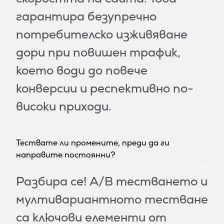
гарантира безупречно
потребителско изживяване
дори при повишен трафик,
което води до повече
конверсии и респективно по-
високи приходи.
Тествате ли промените, преди да ги
направите постоянни?
Разбира се! A/B тестването и
мултивариантното тестване
са ключови елементи от