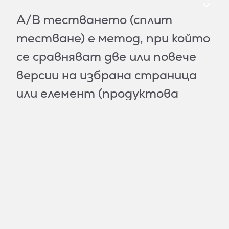
A/B тестването (сплит
тестване) е метод, при който
се сравняват две или повече
версии на избрана страница
или елемент (продуктова
страница, заглавие или
бутон), за да се определи коя
от тях работи по-добре.
Като показвате версия А на
една група посетители и
версия B на друга, можете да
вземате решения, базирани на