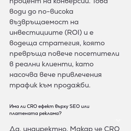
процент на конверсии. Това
води до по-висока
възвръщаемост на
инвестициите (ROI) и е
водеща стратегия, която
превръща повече посетители
в реални клиенти, като
насочва вече привлечения
трафик към продажби.
Има ли CRO ефект върху SEO или
платената реклама?
Да, индиректно. Макар че CRO