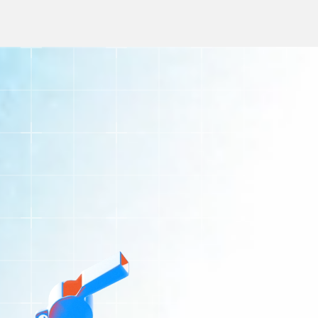
https://player.vimeo.com/progressive_redirect/playbac
loc=external&signature=790c14318f0c23990fd6aa68
Нашата философия
В Gloross следваме ясен набор от принципи,
които ни позволяват не само да вършим
работата си успешно, но и да й се
наслаждаваме ден след ден.