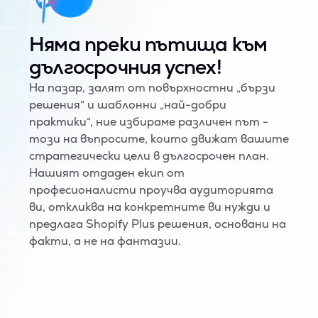
Няма преки пътища към
дългосрочния успех!
На пазар, залят от повърхностни „бързи
решения“ и шаблонни „най-добри
практики“, ние избираме различен път -
този на въпросите, които движат вашите
стратегически цели в дългосрочен план.
Нашият отдаден екип от
професионалисти проучва аудиторията
ви, откликва на конкретните ви нужди и
предлага Shopify Plus решения, основани на
факти, а не на фантазии.