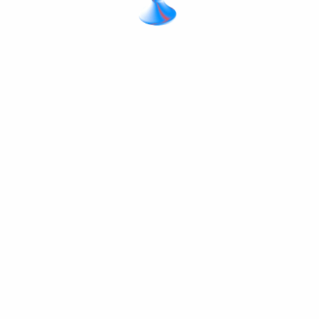
Да сме част от
Шампионската лига
винаги е било нашата ЦЕЛ!
Въпреки че никой от нашите
специалисти не е професионален
футболист, ние сме тук, за да ви
помогнем да разгърнете пълния
потенциал на своя онлайн бизнес.
Готови сме да посрещнем всяко
Shopify Plus предизвикателство,
защото знаем: с правилния партньор
размерът няма значение.