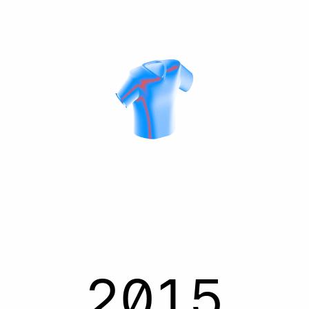
Нашият професионален път
дотук
Досега подкрепихме десетки Shopify
брандове в стремежа им към растеж: едно
пътуване, което продължава и днес.
2015