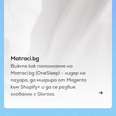
Matraci.bg
Вижте как помогнахме на
Matraci.bg (OneSleep) - лидер на
пазара, да мигрира от Magento
към Shopify+ и да се развие
глобално с Gloross.