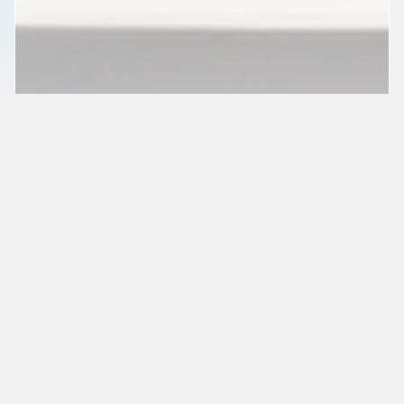
Dogslanding
207% увеличение на приходите на
Dogslanding след намесата на
Gloross